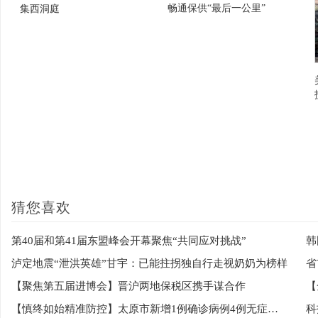
畅通保供“最后一公里”
集西洞庭
猜您喜欢
第40届和第41届东盟峰会开幕聚焦“共同应对挑战”
韩
泸定地震“泄洪英雄”甘宇：已能拄拐独自行走视奶奶为榜样
【聚焦第五届进博会】晋沪两地保税区携手谋合作
【慎终如始精准防控】太原市新增1例确诊病例4例无症状感染者
科