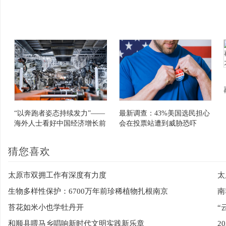
“以奔跑者姿态持续发力”——
最新调查：43%美国选民担心
海外人士看好中国经济增长前
会在投票站遭到威胁恐吓
景
猜您喜欢
太原市双拥工作有深度有力度
太
生物多样性保护：6700万年前珍稀植物扎根南京
南
苔花如米小也学牡丹开
“
和顺县喂马乡唱响新时代文明实践新乐章
2