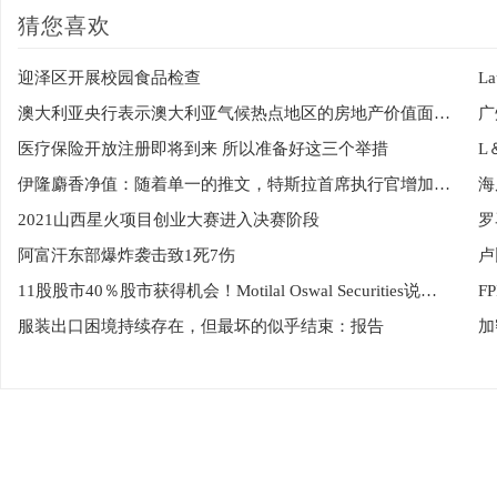
猜您喜欢
迎泽区开展校园食品检查
L
澳大利亚央行表示澳大利亚气候热点地区的房地产价值面临风险
医疗保险开放注册即将到来 所以准备好这三个举措
伊隆麝香净值：随着单一的推文，特斯拉首席执行官增加了14亿美元到他的幸福
海
2021山西星火项目创业大赛进入决赛阶段
罗
阿富汗东部爆炸袭击致1死7伤
11股股市40％股市获得机会！Motilal Oswal Securities说宝布
F
服装出口困境持续存在，但最坏的似乎结束：报告