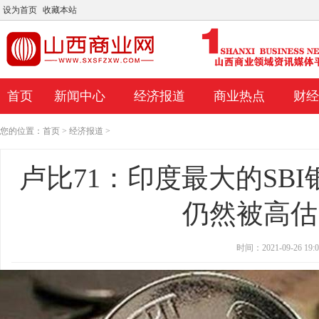
设为首页
收藏本站
首页
新闻中心
经济报道
商业热点
财经
您的位置：
首页
>
经济报道
>
卢比71：印度最大的SBI
仍然被高估了
时间：2021-09-26 19:0
为什么您不需要每天跟踪抵押贷款利率
迪士尼CEO称第四季度