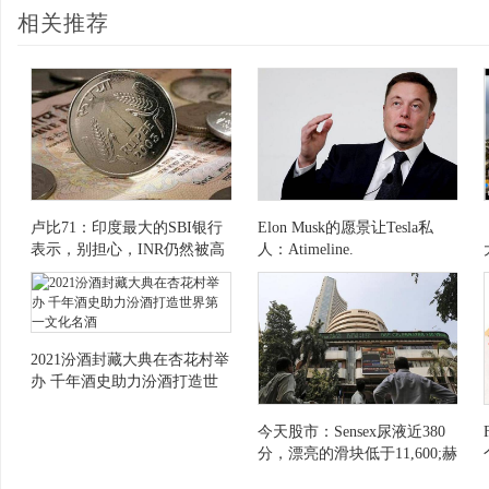
相关推荐
卢比71：印度最大的SBI银行
Elon Musk的愿景让Tesla私
表示，别担心，INR仍然被高
人：Atimeline.
估了VSUSD
2021汾酒封藏大典在杏花村举
办 千年酒史助力汾酒打造世
界第一文化名酒
今天股市：Sensex尿液近380
分，漂亮的滑块低于11,600;赫
尔瀑布5％