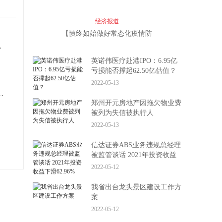
经济报道
【慎终如始做好常态化疫情防
控】“反向扫码”方便出行
优化大宗客户结构
英诺伟医疗赴港IPO：6.95亿
亏损能否撑起62.50亿估值？
2022-05-13
和知识产权领域犯罪成果等情况
郑州开元房地产因拖欠物业费
被列为失信被执行人
2022-05-13
信达证券ABS业务违规总经理
被监管谈话 2021年投资收益
下滑62.96%
2022-05-12
我省出台龙头景区建设工作方
案
2022-05-12