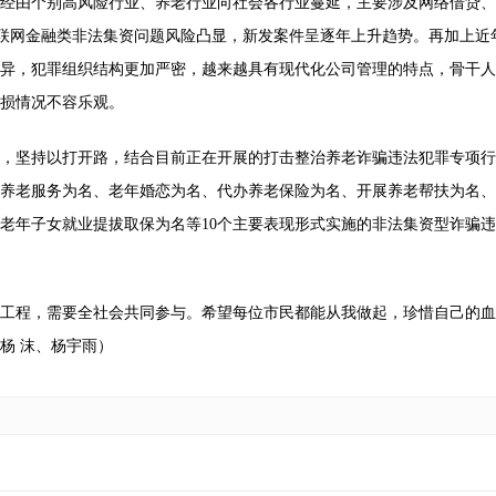
经由个别高风险行业、养老行业向社会各行业蔓延，主要涉及网络借贷、
间才能将产品从受影响的工厂送回商
互联网金融类非法集资问题风险凸显，新发案件呈逐年上升趋势。再加上近
异，犯罪组织结构更加严密，越来越具有现代化公司管理的特点，骨干人
损情况不容乐观。
，坚持以打开路，结合目前正在开展的打击整治养老诈骗违法犯罪专项行
养老服务为名、老年婚恋为名、代办养老保险为名、开展养老帮扶为名、
老年子女就业提拔取保为名等10个主要表现形式实施的非法集资型诈骗
工程，需要全社会共同参与。希望每位市民都能从我做起，珍惜自己的血
杨 沫、杨宇雨）