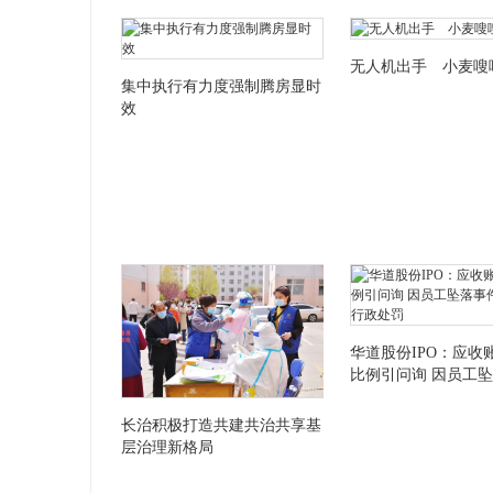
无人机出手 小麦嗖
集中执行有力度强制腾房显时
效
华道股份IPO：应收
比例引问询 因员工
两次遭行政处罚
长治积极打造共建共治共享基
层治理新格局