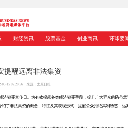
点
财经资讯
股票基金
创业商讯
环球要
安提醒远离非法集资
5-15 09:20:56
来源：太原日报
防范经济犯罪宣传日。为有效揭露各类经济犯罪手段，提升广大群众的防范意
细介绍了非法集资的概念、特征及其表现形式，提醒公众拒绝高利诱惑，远
大的股票 福特与通用汽车和
婴儿配方奶粉制造商说可能需要长达