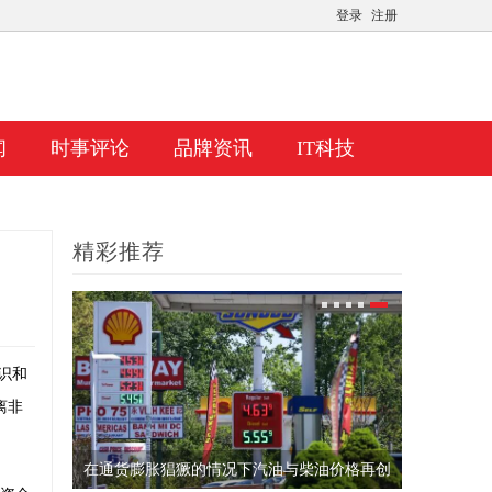
登录
注册
闻
时事评论
品牌资讯
IT科技
精彩推荐
识和
离非
10周的时
在通货膨胀猖獗的情况下汽油与柴油价格再创