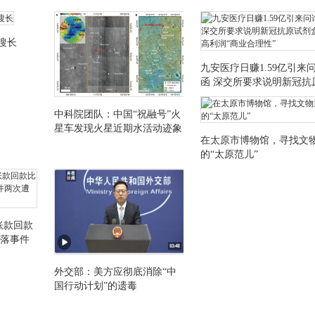
嗖长
九安医疗日赚1.59亿引来
函 深交所要求说明新冠抗
试剂盒超高利润“商业合理
中科院团队：中国“祝融号”火
星车发现火星近期水活动迹象
在太原市博物馆，寻找文
的“太原范儿”
账款回款
坠落事件
外交部：美方应彻底消除“中
国行动计划”的遗毒