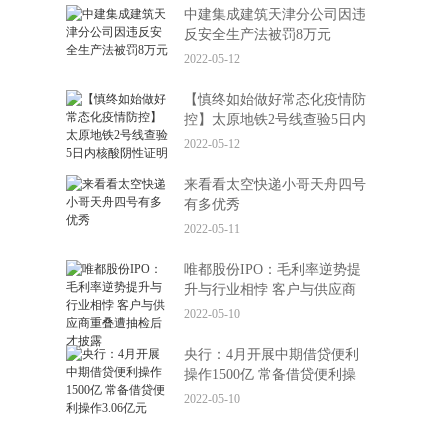
中建集成建筑天津分公司因违
反安全生产法被罚8万元
2022-05-12
【慎终如始做好常态化疫情防
控】太原地铁2号线查验5日内
核酸阴性证明
2022-05-12
来看看太空快递小哥天舟四号
有多优秀
2022-05-11
唯都股份IPO：毛利率逆势提
升与行业相悖 客户与供应商
重叠遭抽检后才披露
2022-05-10
央行：4月开展中期借贷便利
操作1500亿 常备借贷便利操
作3.06亿元
2022-05-10