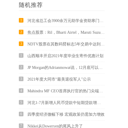
随机推荐
1
河北省总工会3900余万元助学金资助寒门学子
2
焦点股票：Ril，Bharti Airtel，Maruti Suzuki，煤炭印度留在ActionToday
3
NDTV股票在其数码臂标志5年交易中达到了10％的上路，其中达到了Taboola
1
山西顺丰开启2021年度毕业生寄件优惠计划
2
JP Morgan的Adrianmowat说，12月底可以达到10,000岁
3
2021年度大同市“最美退役军人”公示
4
Mahindra MF CEO首席执行官的热门尖端在上升股市上识别高质量的股票
5
河北1-7月新增人民币贷款中短期贷款增加713亿元
6
四季度经济微幅下移 宏观政策仍需加力增效
7
Nikkei从Doweryen的尾风上升了