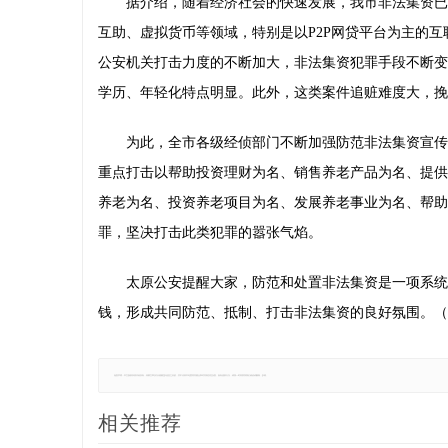
据介绍，随着经济社会的快速发展，我市非法集资已
Tapestry等
互助、虚拟货币等领域，特别是以P2P网贷平台为主的
公安机关打击力度的不断加大，非法集资犯罪手段不断变
学历、年轻化特点明显。此外，这类案件追赃难度大，挽
为此，全市各级经侦部门不断加强防范非法集资宣传
重点打击以帮助投资理财为名、销售养老产品为名、提供
养老为名、投资养老项目为名、发展养老事业为名、帮助
罪，坚决打击此类犯罪的嚣张气焰。
太原公安提醒大家，防范和处置非法集资是一项系统
钱，形成共同防范、抵制、打击非法集资的良好氛围。（
免责声明：本文版权归原作者所有，转载文章仅为传播更多信息之目的，并不代表本站赞同其观点和对其真实性负责。如有侵权行为，请第一时间联系我们修改或删除，多谢。
相关推荐