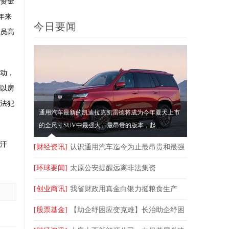
资金
店
新高
年来
今日要闻
员高
动，
以房
违法犯
通用汽车最新的凯迪拉克凯雷德将成为今年夏天上市
的全尺寸SUV中最强大、最昂贵的版本，起...
汗
[财经资讯]
认识通用汽车迄今为止最昂贵和最强
大的凯迪拉克凯雷德 起价150000美元
[环球要闻]
太原公安提醒远离非法集资
[创业商讯]
我省财政用真金白银力挺粮食生产
[股票基金]
【助企纾困应变克难】长治助企纾困