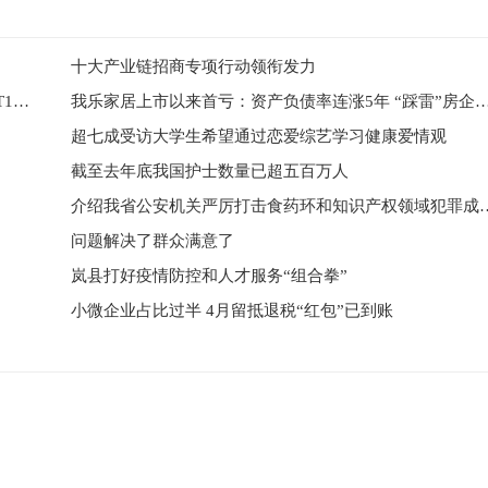
十大产业链招商专项行动领衔发力
【慎终如始做好常态化疫情防控】太原武宿国际机场T1航站楼17日起恢复运行
我乐家居上市以来首亏：资产负债率连涨5年 “踩雷”房企后持续
超七成受访大学生希望通过恋爱综艺学习健康爱情观
截至去年底我国护士数量已超五百万人
介绍我省公安机关严厉打击食药环
问题解决了群众满意了
岚县打好疫情防控和人才服务“组合拳”
小微企业占比过半 4月留抵退税“红包”已到账