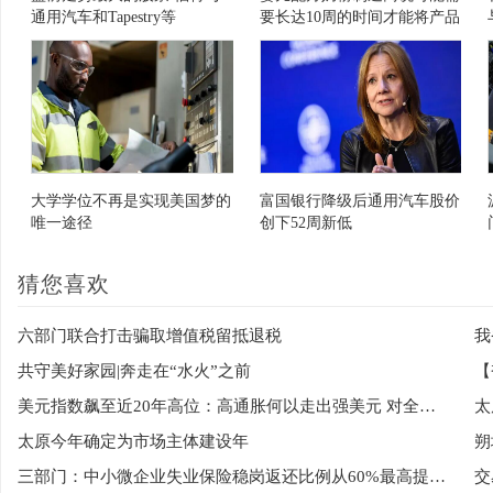
通用汽车和Tapestry等
要长达10周的时间才能将产品
从受影响的工厂送回商店
大学学位不再是实现美国梦的
富国银行降级后通用汽车股价
唯一途径
创下52周新低
猜您喜欢
六部门联合打击骗取增值税留抵退税
我
共守美好家园|奔走在“水火”之前
【
美元指数飙至近20年高位：高通胀何以走出强美元 对全球影响几何
太
太原今年确定为市场主体建设年
朔
三部门：中小微企业失业保险稳岗返还比例从60%最高提至90%
交