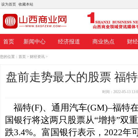
设为首页
收藏本站
首页
新闻中心
经济报道
商业热点
财经
您的位置：
首页
>
财经资讯
>
盘前走势最大的股票 福特与通
时间：2022-05-13 13:0
福特(F)、通用汽车(GM)–福
国银行将这两只股票从“增持”双重
跌3.4%。富国银行表示，202
盘前走势最大的股票 福特与通用汽车和
婴儿配方奶粉制造商说可