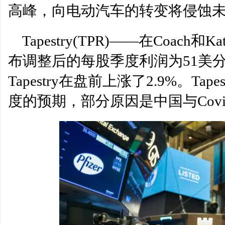
高峰，向电动汽车的转变将侵蚀
apestry等
间才能将产品从受影响的
Tapestry(TPR)——在Coach和
布调整后的每股季度利润为51美分
Tapestry在盘前上涨了2.9%。T
度的预期，部分原因是中国与Cov