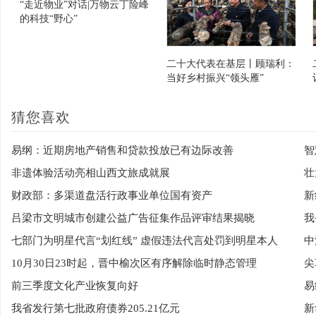
“走近物业”对话|万物云丁险峰
的科技“野心”
二十大代表在基层丨顾瑞利：
当好乡村振兴“领头雁”
猜您喜欢
易纲：近期房地产销售和贷款投放已有边际改善
智
非遗体验活动亮相山西文旅成就展
壮
财政部：多渠道盘活行政事业单位国有资产
新
吕梁市文明城市创建公益广告征集作品评审结果揭晓
我
七部门为明星代言“划红线” 虚假违法代言处罚到明星本人
10月30日23时起，晋中榆次区有序解除临时静态管理
尖
前三季度文化产业恢复向好
我省发行第七批政府债券205.21亿元