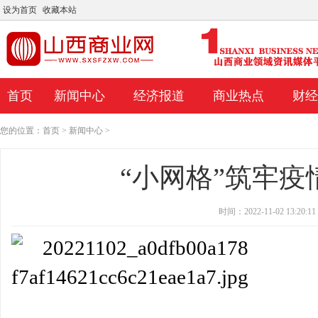
设为首页
收藏本站
首页
新闻中心
经济报道
商业热点
财经
您的位置：
首页
>
新闻中心
>
“小网格”筑牢疫
时间：2022-11-02 13:20:11
通货膨胀对荷兰兄弟构成挑战
麦当劳表示将在此前因乌