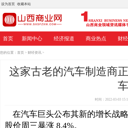
设为首页
收藏本站
首页
新闻中心
经济报道
商业热点
财经
您的位置：
首页
>
财经资讯
>
这家古老的汽车制造商
时间：2022-03-03 15:1
在汽车巨头公布其新的增长战略后，
这家古老的汽车制造商正在加大力度进军电动
美国油价飙升11%至每桶1
股价周三暴涨 8.4%。