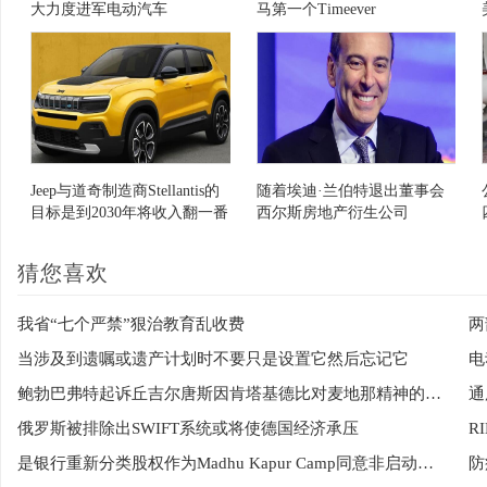
大力度进军电动汽车
马第一个Timeever
Jeep与道奇制造商Stellantis的
随着埃迪·兰伯特退出董事会
目标是到2030年将收入翻一番
西尔斯房地产衍生公司
达到3350亿美元
Seritage探索战略替代方案
猜您喜欢
我省“七个严禁”狠治教育乱收费
两
当涉及到遗嘱或遗产计划时不要只是设置它然后忘记它
鲍勃巴弗特起诉丘吉尔唐斯因肯塔基德比对麦地那精神的药物测试失败而被停职
俄罗斯被排除出SWIFT系统或将使德国经济承压
R
是银行重新分类股权作为Madhu Kapur Camp同意非启动人群
防