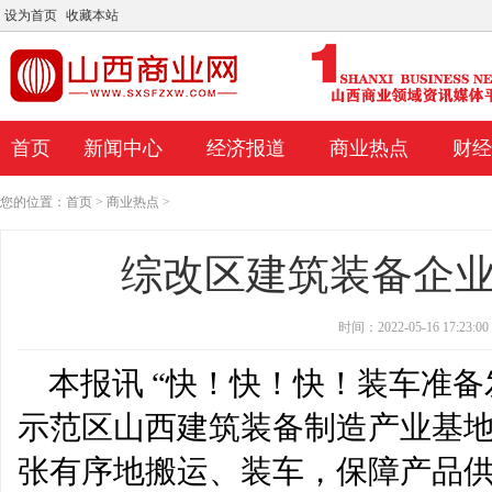
设为首页
收藏本站
首页
新闻中心
经济报道
商业热点
财经
您的位置：
首页
>
商业热点
>
综改区建筑装备企业
时间：2022-05-16 17:23:00
本报讯 “快！快！快！装车准备
示范区山西建筑装备制造产业基
张有序地搬运、装车，保障产品
印度禁止小麦出口 全球食品供应陷入困
今年可能是对人工智能力量的