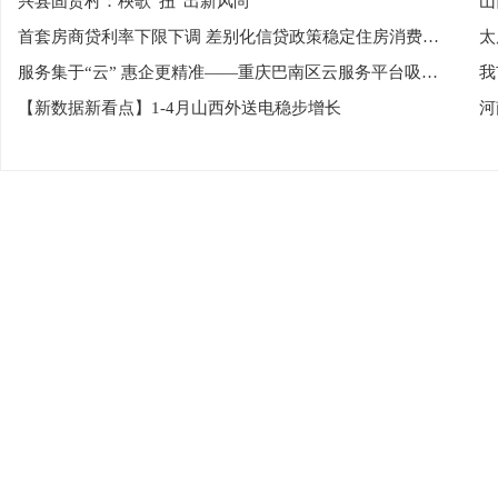
兴县固贤村：秧歌“扭”出新风尚
山
首套房商贷利率下限下调 差别化信贷政策稳定住房消费预期
太
服务集于“云” 惠企更精准——重庆巴南区云服务平台吸引超万家企业
我
【新数据新看点】1-4月山西外送电稳步增长
河