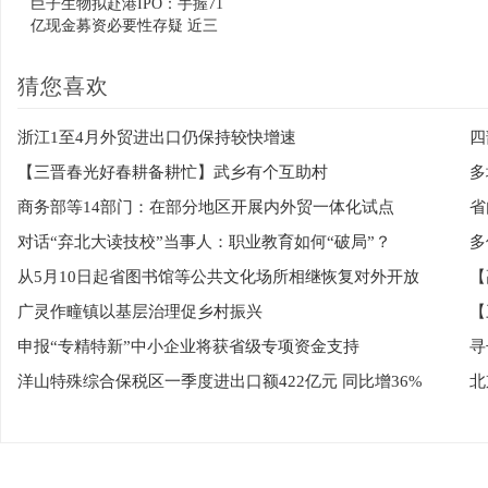
巨子生物拟赴港IPO：手握71
亿现金募资必要性存疑 近三
年研发投入不足2%
猜您喜欢
浙江1至4月外贸进出口仍保持较快增速
【三晋春光好春耕备耕忙】武乡有个互助村
多
商务部等14部门：在部分地区开展内外贸一体化试点
省
对话“弃北大读技校”当事人：职业教育如何“破局”？
从5月10日起省图书馆等公共文化场所相继恢复对外开放
广灵作疃镇以基层治理促乡村振兴
【
申报“专精特新”中小企业将获省级专项资金支持
寻
洋山特殊综合保税区一季度进出口额422亿元 同比增36%
北