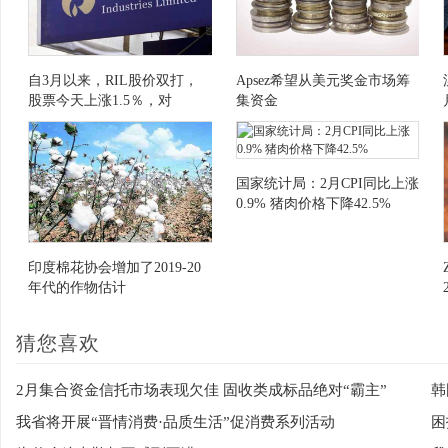
自3月以来，RIL股价双打，
Apsez希望从美元奖金市场筹
股票今天上涨1.5％，对
集资金
JIOPLATFORMS的投资
国家统计局：2月CPI同比上涨
0.9% 猪肉价格下降42.5%
印度棉花协会增加了2019-20
年代的作物估计
猜您喜欢
2月集合资金信托市场表现欠佳 固收类成标品绝对“霸主”
韩
我省将开展“晋情消费·品质生活”促消费系列活动
困