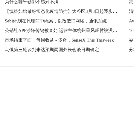
为什么糖米勒都不感到不满
我
【慎终如始做好常态化疫情防控】太谷区3月8日起逐步有序恢复社会正常生产生活秩序
清
Sebi计划在代理商中绳索，以改造IT网络，通讯系统
公销社APP涉嫌传销被查处 运营主体杭州星风旺哲被没收违法所得1497.59万元
市场结束平面，每周收益 - 多奇，SenseX This Thisweek
委
乌俄第三轮谈判未达预期两国外长会谈日期确定
分