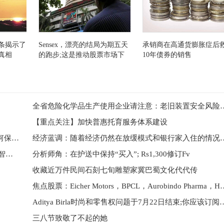
条揭示了
Sensex，漂亮的结局为期五天
承销商在高通货膨胀症后
真相
的跑步;这是推动股票市场下
10年债券的销售
端的东西
全省危险化学品生产使用企业请注意：
【重点关注】加快普惠托育服务体系建设
【两会报告解读】“半边天”“少年的你”，合法权益如何保障？
经济蓝调：随着经济仍然在放缓模式和
如何与AI建造的新年龄银行解决方案如何帮助制定明智的投资重点
分析师角：在护送中保持“买入”; Rs1,300修订Fv
收藏近万件民间石刻七旬雕塑家冀巴蜀文化代代传
焦点股票：Eicher Motors，BPCL，Aurobindo Pharm
Aditya Birla时尚和零售权问题于
三八节致敬了不起的她