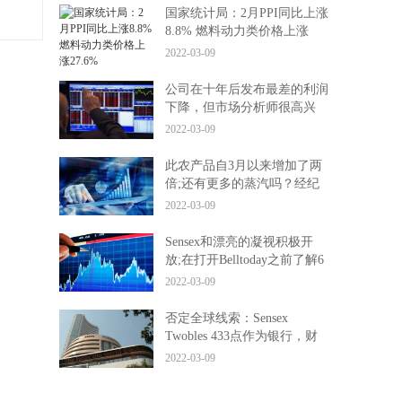
国家统计局：2月PPI同比上涨
8.8% 燃料动力类价格上涨
27.6%
2022-03-09
公司在十年后发布最差的利润
下降，但市场分析师很高兴
2022-03-09
此农产品自3月以来增加了两
倍;还有更多的蒸汽吗？经纪
人告诉你是否应该
2022-03-09
Sensex和漂亮的凝视积极开
放;在打开Belltoday之前了解6
件事
2022-03-09
否定全球线索：Sensex
Twobles 433点作为银行，财
务化
2022-03-09