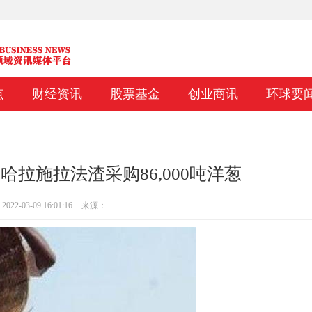
点
财经资讯
股票基金
创业商讯
环球要
马哈拉施拉法渣采购86,000吨洋葱
22-03-09 16:01:16
来源：
司错过了第一季度的收入
一位主要的新投资者希望这家陷入困