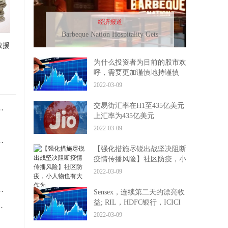
经济报道
Barbeque Nation Hospitality Gets
Sebi进入FloTipo
救援
为什么投资者为目前的股市欢
呼，需要更加谨慎地持谨慎
2022-03-09
交易街汇率在H1至435亿美元
老旧装置安全风险防控专项整治开始
上汇率为435亿美元
2022-03-09
银行家入住的情况下，信贷流量缓慢
【强化措施尽锐出战坚决阻断
疫情传播风险】社区防疫，小
人物也有大作为
2022-03-09
a，Hero Motocorp，Itageulls住房，Itstoxs
Sensex，连续第二天的漂亮收
益; RIL，HDFC银行，ICICI
7月22日结束;你应该订阅吗？
银行顶级索引官僚主义者
2022-03-09