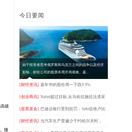
调了20美元
今日要闻
由于投资者思考俄罗斯和乌克兰之间的战争以及经济
影响，邮轮公司的股票本周开局艰难。嘉...
[财经资讯]
嘉年华的股价周一下跌9.9%
[创业商讯]
Nafed超过目标;从马哈拉施拉法渣采
的高级
购86,000吨洋葱
[股票基金]
巴迪达银行受到惩罚：Sebi征收卢比
的净卢比，为相互基金的基础
[财经资讯]
当汽车生产普遍少于约哈尔夫时，
示。随