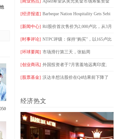
Maruti Suzuki股价跌幅超过1.5％
[商业热点]
Apsez希望从美元奖金市场筹集资金
。他
[经济报道]
Barbeque Nation Hospitality Gets Sebi
进入FloTipo
[新闻中心]
Ril股价首次售价为2,000卢比，从3月
份汇集了132％
[时事评论]
NTPC评级：保持“购买”，以165卢比
的目标价格保持不变
[环球要闻]
市场滑行第三天，张贴周
[创业商讯]
外国投资者于7月害羞地远离印度;
FPI Investments在击中15个月高度之后
[股票基金]
沃达丰想法股价在Q4结果前下降了
5％;订户市场的坚固顶级失败者
经济热文
50