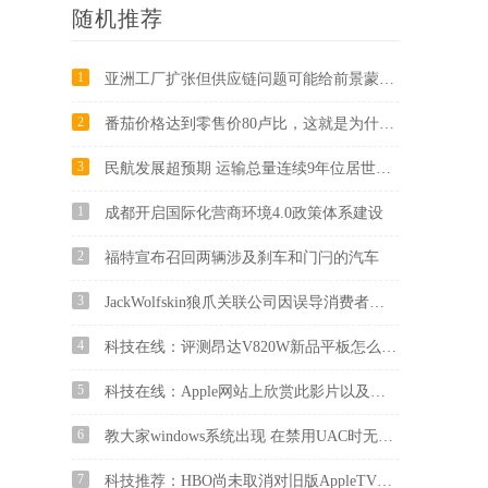
随机推荐
1
亚洲工厂扩张但供应链问题可能给前景蒙上阴影
2
番茄价格达到零售价80卢比，这就是为什么您的购物账单可能会升高
3
民航发展超预期 运输总量连续9年位居世界第二
1
成都开启国际化营商环境4.0政策体系建设
2
福特宣布召回两辆涉及刹车和门闩的汽车
3
JackWolfskin狼爪关联公司因误导消费者被罚20万 将夹克服宣传为冲锋衣
4
科技在线：评测昂达V820W新品平板怎么样及酷比魔方T8旗舰版多少钱
5
科技在线：Apple网站上欣赏此影片以及其他AppleWatch电影和广告
6
教大家windows系统出现 在禁用UAC时无法激活此应用怎么办?
7
科技推荐：HBO尚未取消对旧版AppleTV的流媒体支持