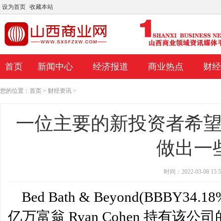
设为首页
收藏本站
首页
新闻中心
经济报道
商业热点
财经
您的位置：
首页
>
财经资讯
>
一位主要的新投资者希
做出一
时间：2022-03-08 15:5
Bed Bath & Beyond(BBBY
一位主要的新投资者希望这家陷入困境的零售
一家著名投资银行的分析
亿万富翁 Ryan Cohen 持有该