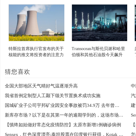
变
特斯拉首席执行官发布的关于
Transocean与斯伦贝谢和哈里
核能的推文将投资者的注意力
伯顿和其他石油股今天飙升
拉向了铀股
猜您喜欢
全国大部地区天气晴好气温逐渐升高
中
我省首例定制型人工颞下颌关节置换术成功实施
国城矿业子公司宇邦矿业因安全事故被罚34.9万 去年曾多次因事故停产整顿
建
新库存市场？以下是在其第一年的逾期学到的，这场市场退伍军人的课程
【慎终如始做好常态化疫情防控】太原市新增1例确诊病例
Sensex，红色深度漂亮;泰坦股票在印度银行获得，Kotak Mahindra银行分享情况
怎