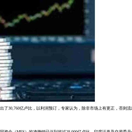
出了30,760亿卢比，以利润预订，专家认为，除非市场上有更正，否则流
共同资金（MFS）的净撤销已达到超过28,000亿卢比，印度证券及交易委员