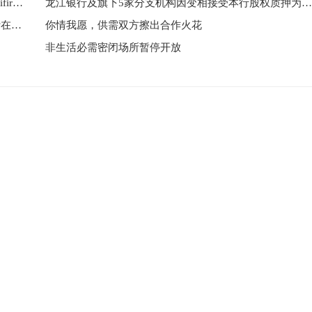
FIIS徒步旅行股权为历史新高，现在在Mukesh Ambanifirm中占有超过25％的份额
龙江银行及旗下5家分支机构因变相接受本行股权质押为股东提供融资等合计被罚160万元
自3月以来，迪克森技术股价上涨181％;杰弗里斯预计在印度普通中的进一步上行
你情我愿，供需双方擦出合作火花
非生活必需密闭场所暂停开放