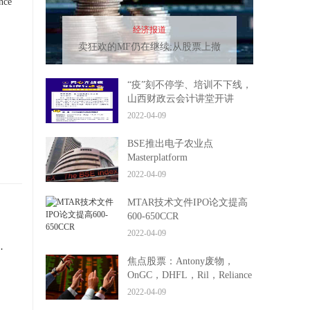
nce
，
经济报道
卖狂欢的MF仍在继续;从股票上撤
回30,760卢比
“疫”刻不停学、培训不下线，
山西财政云会计讲堂开讲
2022-04-09
BSE推出电子农业点
Masterplatform
2022-04-09
MTAR技术文件IPO论文提高
600-650CCR
2022-04-09
优惠;你应该是你吗？
焦点股票：Antony废物，
OnGC，DHFL，Ril，Reliance
Home Finance，Idbi Bank，
2022-04-09
Canarabank