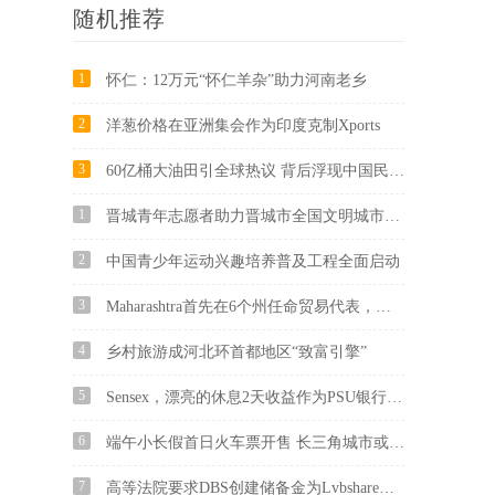
随机推荐
1
怀仁：12万元“怀仁羊杂”助力河南老乡
2
洋葱价格在亚洲集会作为印度克制Xports
3
60亿桶大油田引全球热议 背后浮现中国民营投资者身影
1
晋城青年志愿者助力晋城市全国文明城市守城战启动仪式举行
2
中国青少年运动兴趣培养普及工程全面启动
3
Maharashtra首先在6个州任命贸易代表，促进国家间行业
4
乡村旅游成河北环首都地区“致富引擎”
5
Sensex，漂亮的休息2天收益作为PSU银行，房地产，中型流血; SBI，ICICI银行，Maruti下降2％
6
端午小长假首日火车票开售 长三角城市或将延续“五一”热度
7
高等法院要求DBS创建储备金为Lvbshare持有人提供希望