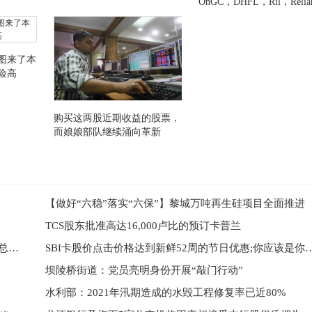
OnGC，DHFL，Ril，Relia
Home Finance，Idbi Bank
Canarabank
图来了本
险高
购买这两股近期收益的股票，
而娘娘部队继续涌向革新
【做好“六稳”落实“六保”】黎城万吨再生硅项目全面推进
TCS股东批准高达16,000卢比的预订卡普兰
中国药材郑州医药公司虚开增值税发票3.15亿元 国税总局郑州稽查局拟处罚50万元
SBI卡股价点击价格达到新鲜52周的节日
坝陵桥街道：党员亮明身份开展“敲门行动”
水利部：2021年汛期造成的水毁工程修复率已近80%