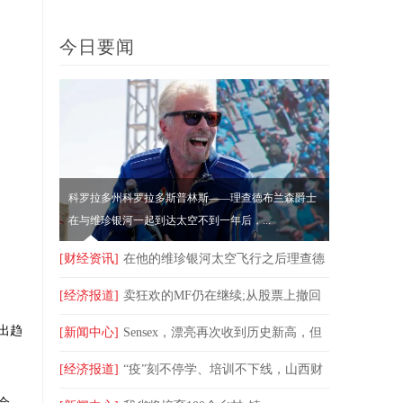
Starship设施的申请
量将创历史
今日要闻
科罗拉多州科罗拉多斯普林斯——理查德布兰森爵士
在与维珍银河一起到达太空不到一年后，...
[财经资讯]
在他的维珍银河太空飞行之后理查德
布兰森现在希望与埃隆马斯克的SpaceX一起飞行
[经济报道]
卖狂欢的MF仍在继续;从股票上撤回
出趋
30,760卢比
[新闻中心]
Sensex，漂亮再次收到历史新高，但
股票市场集会可能不会过度覆盖
[经济报道]
“疫”刻不停学、培训不下线，山西财
会