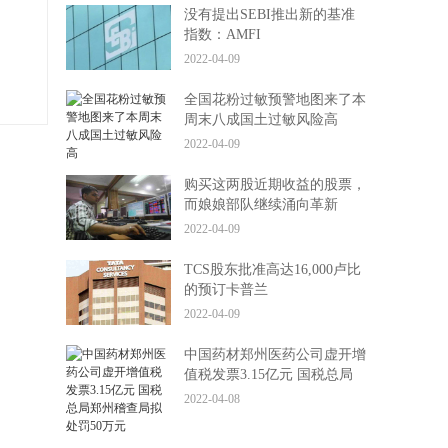
没有提出SEBI推出新的基准
指数：AMFI
2022-04-09
全国花粉过敏预警地图来了本
周末八成国土过敏风险高
2022-04-09
购买这两股近期收益的股票，
而娘娘部队继续涌向革新
2022-04-09
TCS股东批准高达16,000卢比
的预订卡普兰
2022-04-09
中国药材郑州医药公司虚开增
值税发票3.15亿元 国税总局
郑州稽查局拟处罚50万元
2022-04-08