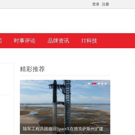
登录
注册
闻
时事评论
品牌资讯
IT科技
精彩推荐
陆军工程兵团撤回SpaceX在德克萨斯州扩建
通用汽车预