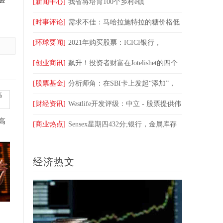
政云会计讲堂开讲
[新闻中心]
我省将培育100个乡村e镇
[时事评论]
需求不佳：马哈拉施特拉的糖价格低
于MSP的3,100卢比
[环球要闻]
2021年购买股票：ICICI银行，
HDFC，在9股中，可能在55％以上的经济渡过
[创业商讯]
飙升！投资者财富在Jotelishet的四个
交易会议中升起了8.22亿卢比
[股票基金]
分析师角：在SBI卡上发起“添加”，
公允价值为RS900
[财经资讯]
Westlife开发评级：中立 - 股票提供伟
高
大的开放营造
[商业热点]
Sensex星期四432分;银行，金属库存
经济热文