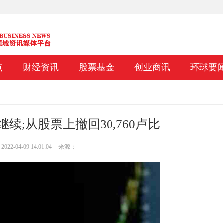
点
财经资讯
股票基金
创业商讯
环球要
续;从股票上撤回30,760卢比
22-04-09 14:01:04
来源：
1个长期购买的房屋建筑商