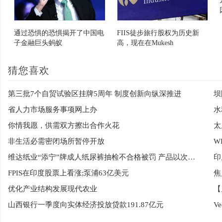
通过恐惧的恐惧揭开了中国电
FIIS徒步旅行股权为历史新
子金融巨头蚂蚁
高，现在在Mukesh
Ambanifirm中占有超过25％的
份额
猜您喜欢
第三批7个自贸试验区挂牌5周年 制度创新向纵深推进
坝
省人力市场服务事项网上办
水
你情我愿，供需双方擦出合作火花
太
非生活必需密闭场所暂停开放
维达纸业“添宁”牌成人纸尿裤抽检不合格被罚 产品以次充好“水分”超标
印
FPIS在印度股票上看涨;泵浦63亿美元
优化产业结构发展现代农业
【
山西银行一季度向实体经济投放贷款191.87亿元
V