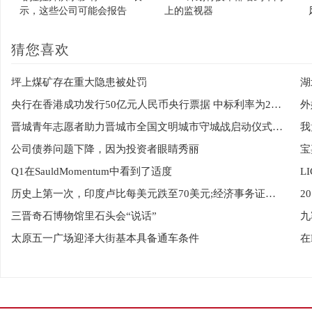
示，这些公司可能会报告
上的监视器
Septembarter的降低收益
猜您喜欢
坪上煤矿存在重大隐患被处罚
湖
央行在香港成功发行50亿元人民币央行票据 中标利率为2.50%
外
晋城青年志愿者助力晋城市全国文明城市守城战启动仪式举行
我
公司债券问题下降，因为投资者眼睛秀丽
Q1在SauldMomentum中看到了适度
L
历史上第一次，印度卢比每美元跌至70美元;经济事务证券表示，“不用担心”
三晋奇石博物馆里石头会“说话”
九
太原五一广场迎泽大街基本具备通车条件
在