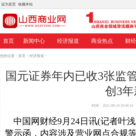
设为首页
收藏本站
首页
新闻中心
经济报道
商业热点
财经
您的位置：
首页
>
经济报道
>
国元证券年内已收3张监
创3
时间：2021-09-24 20:46:16
中国网财经9月24日讯(记者叶
摩根士丹利率先支持空中出租车股票
这就是Aterian股票崩盘
警示函，内容涉及营业网点合规等