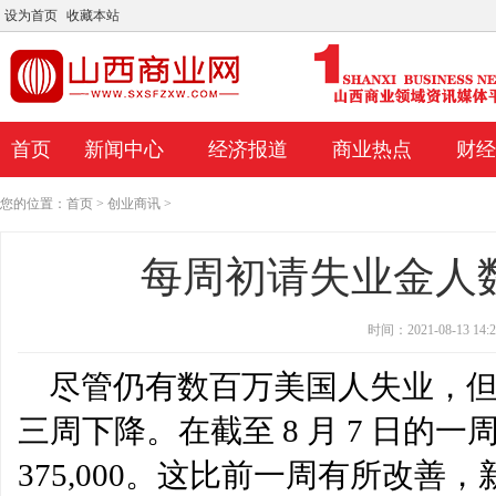
设为首页
收藏本站
首页
新闻中心
经济报道
商业热点
财经
您的位置：
首页
>
创业商讯
>
每周初请失业金人
时间：2021-08-13 14:2
尽管仍有数百万美国人失业，
三周下降。在截至 8 月 7 日的
375,000。这比前一周有所改善，新
绿键交易达到历史新高达到了1000亿美元
阿波罗医院股票：Edelwe