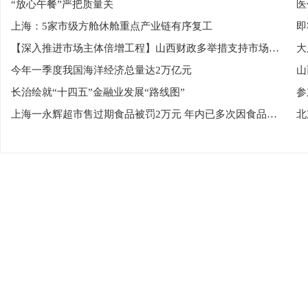
“放心午餐”严把质量关
医
上海：5家市级方舱休舱重点产业链有序复工
即
【深入推进市场主体倍增工程】山西财政多举措支持市场主体倍增
今年一季度我国海洋经济总量达2万亿元
山
长治绘就“十四五”金融业发展“路线图”
参
上海一永辉超市售过期食品被罚2万元 年内已多次因食品抽检不合格被罚
北