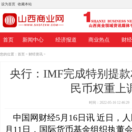
设为首页
收藏本站
首页
新闻中心
经济报道
商业热点
财经
您的位置：
首页
>
财经资讯
>
央行：IMF完成特别提款
民币权重上调至
时间：2022-05-16 12:46:29
中国网财经5月16日讯 近日，人
今年可能是对人工智能力量的最大考验
这家零售商的长期前景仍
月11日，国际货币基金组织执董