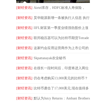
[财经资讯]
Airtel库存，HDFC标准人寿保险，
Focustoday的喷气式飞机
[财经资讯]
昊华能源新增一条被执行人信息 执行
标的19.2万元
[财经资讯]
IIFL财富第一季度业绩强劲股价上涨
14% 每股派发股息35卢比
[财经资讯]
联邦稳压器可以为比特币期货Totrade
提供
[财经资讯]
这家约会应用运营商作为上市公司的
第一个完整季度超出了预期
[财经资讯]
Skpattanayak农业秘书
[财经资讯]
在很长一段时间后，印度将进入两位
数的盈利增长：IIFL
[财经资讯]
仍在考虑购买13,000美元的比特币？
警告！RBI有一个消息
[财经资讯]
比特币袭击了17,000美元;现在值得多
于Century-oldcitucoup
[财经资讯]
默认为Juicy Returns：Ambani Brothers
和Hondbonds的故事