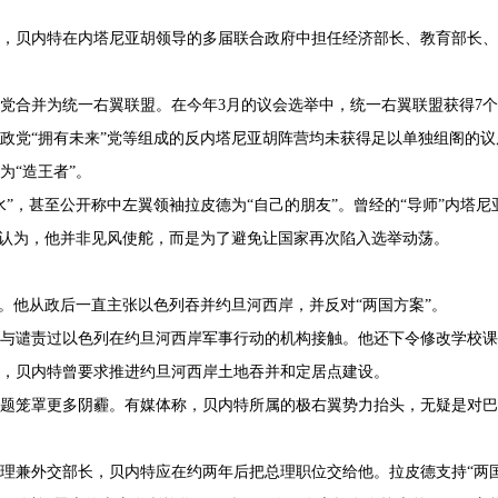
以后，贝内特在内塔尼亚胡领导的多届联合政府中担任经济部长、教育部长
家园党合并为统一右翼联盟。在今年3月的议会选举中，统一右翼联盟获得7
政党“拥有未来”党等组成的反内塔尼亚胡阵营均未获得足以单独组阁的议
为“造王者”。
”，甚至公开称中左翼领袖拉皮德为“自己的朋友”。曾经的“导师”内塔尼
者认为，他并非见风使舵，而是为了避免让国家再次陷入选举动荡。
。他从政后一直主张以色列吞并约旦河西岸，并反对“两国方案”。
与谴责过以色列在约旦河西岸军事行动的机构接触。他还下令修改学校课
年，贝内特曾要求推进约旦河西岸土地吞并和定居点建设。
题笼罩更多阴霾。有媒体称，贝内特所属的极右翼势力抬头，无疑是对巴
理兼外交部长，贝内特应在约两年后把总理职位交给他。拉皮德支持“两