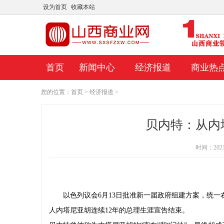
设为首页
收藏本站
首页
新闻中心
经济报道
商业热
您的位置：
首页
>
经济报道
>
贝内特：从内塔
时间：2021-0
以色列议会6月13日批准新一届政府组建方案，统
人内塔尼亚胡连续12年的总理生涯宣告结束。
可以在
Porinju在经纪报告中挖掘;告诉投资者使用智
Kotak Mutu