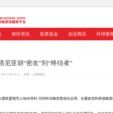
点
财经资讯
股票基金
创业商讯
环球要
尼亚胡“密友”到“终结者”
6-15 09:21:13
来源：山西晚报
一右翼联盟领导人纳夫塔利·贝内特当晚宣誓就任总理。右翼政党利库德集团
alfund的Harsha Upadhyaya表示，
Windlas生物技术和Exxaro瓷砖首