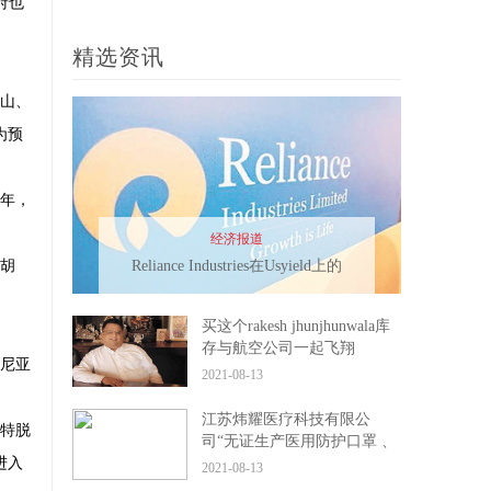
府也
比滑倒Usdollar
精选资讯
金山、
为预
5年，
经济报道
亚胡
Reliance Industries在Usyield上的
135个BPS价格为美元债券
买这个rakesh jhunjhunwala库
存与航空公司一起飞翔
尼亚
2021-08-13
江苏炜耀医疗科技有限公
内特脱
司“无证生产医用防护口罩 、
进入
虚假标注生产日期” 被处罚款
2021-08-13
28万元