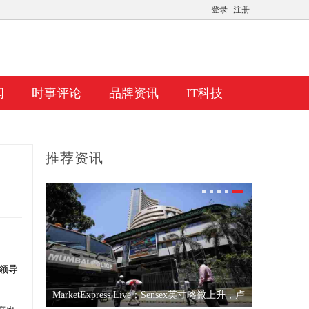
登录
注册
闻
时事评论
品牌资讯
IT科技
推荐资讯
领导
次公开募股
MarketExpress Live：Sensex英寸略微上升，卢