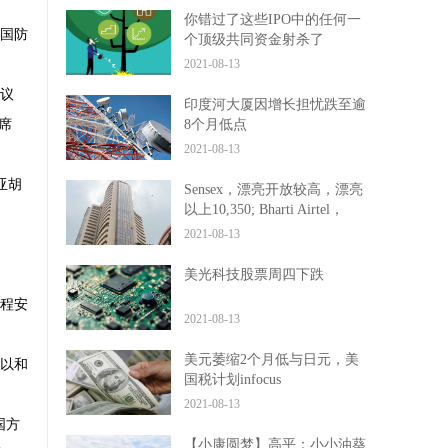
你错过了这些IPO中的任何一
、国防
个顶级共同资金射杀了
inoctober吗？
2021-08-13
个议
印度河大厦因增长担忧跌至逾
席
8个月低点
2021-08-13
亚胡
Sensex，漂亮开放较高，漂亮
以上10,350; Bharti Airtel，
Infosys，Topgainers之间的博
2021-08-13
世
美光科技股票周四下跌
程安
2021-08-13
美元萎缩2个月低与日元，美
以和
国税计划infocus
2021-08-13
国方
【小康圆梦】高平：小小油葵