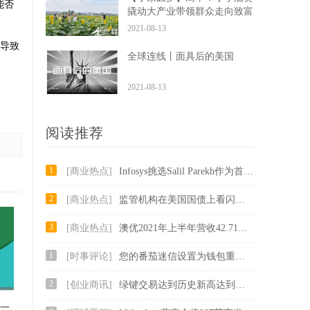
能否
撬动大产业带领群众走向致富
路
2021-08-13
导致
全球连线丨面具后的美国
2021-08-13
阅读推荐
1
[商业热点]
Infosys挑选Salil Parekh作为首席执行官和MD被尝试并测试了移动;过渡应该快速：JMFinancial.
2
[商业热点]
监管机构在美国国债上看闪耀更多亮点
3
[商业热点]
澳优2021年上半年营收42.71亿元 羊奶粉业务恢复加速
1
[时事评论]
您的番茄迷信设置为钱包重量;这是为什么
2
[创业商讯]
绿键交易达到历史新高达到了1000亿美元
何一