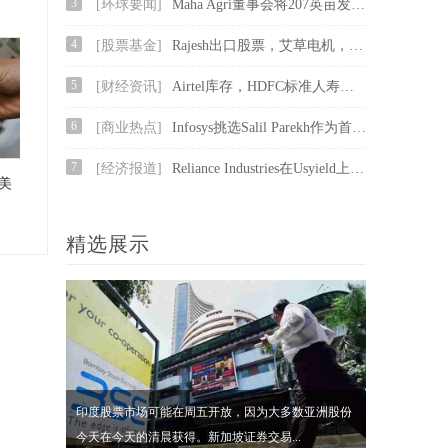
3
[环球要闻]
Maha Agri董事会将207英亩发展进出口发展
4
[股票基金]
Rajesh出口股票，艾草电机，Sun Pharma，JP Associates，塔塔全球饮料，Cofustoday的依赖资本
5
[财经资讯]
Airtel库存，HDFC标准人寿保险，Focustoday的喷气式飞机
6
[商业热点]
Infosys挑选Salil Parekh作为首席执行官和MD被尝试并测试了移动;过渡应该快速：JMFinancial.
7
[经济报道]
Reliance Industries在Usyield上的135个BPS价格为美元债券
美
精选展示
印度股票市场可能在周五开放，因为大多数亚洲股份
今天在今天的清晨获得。新加坡证券交易...