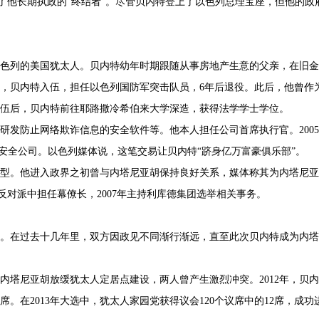
成了他长期执政的“终结者”。尽管贝内特登上了以色列总理宝座，但他的政
Stocks过热，搬到了大型植物
在开盘后数小时内全数认购
民至以色列的美国犹太人。贝内特幼年时期跟随从事房地产生意的父亲，在旧
0年，贝内特入伍，担任以色列国防军突击队员，6年后退役。此后，他曾作
伍后，贝内特前往耶路撒冷希伯来大学深造，获得法学学士学位。
，研发防止网络欺诈信息的安全软件等。他本人担任公司首席执行官。200
络安全公司。以色列媒体说，这笔交易让贝内特“跻身亿万富豪俱乐部”。
转型。他进入政界之初曾与内塔尼亚胡保持良好关系，媒体称其为内塔尼
的反对派中担任幕僚长，2007年主持利库德集团选举相关事务。
。在过去十几年里，双方因政见不同渐行渐远，直至此次贝内特成为内塔
满内塔尼亚胡放缓犹太人定居点建设，两人曾产生激烈冲突。2012年，贝
。在2013年大选中，犹太人家园党获得议会120个议席中的12席，成功