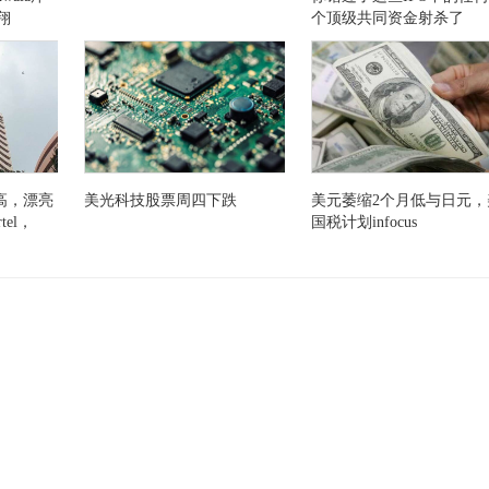
翔
个顶级共同资金射杀了
inoctober吗？
较高，漂亮
美光科技股票周四下跌
美元萎缩2个月低与日元，
rtel，
国税计划infocus
rs之间的博