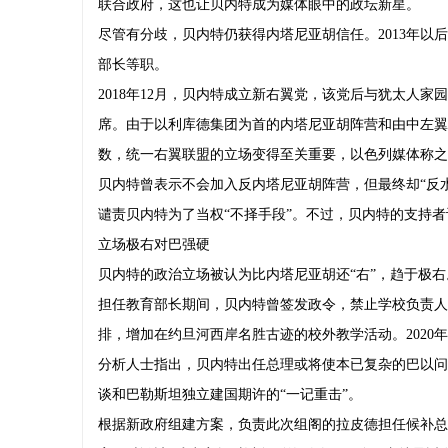
联合政府，这也让贝内特成为媒体眼中的政坛新星。
尽管有分歧，贝内特仍获得内塔尼亚胡信任。2013年
部长等职。
2018年12月，贝内特成立新右翼党，该党后与犹太人
席。由于以利库德集团为首的内塔尼亚胡阵营和由中左翼
数，统一右翼联盟的立场变得至关重要，以色列媒体称之
贝内特曾表示不会加入反内塔尼亚胡阵营，但最终却“反水
谴责贝内特为了当权“不择手段”。不过，贝内特的支持
立场极右对巴强硬
贝内特的政治立场被认为比内塔尼亚胡还“右”，趋于极右
担任教育部长期间，贝内特曾签发政令，禁止学校负责人
排，增加在约旦河西岸名胜古迹的校外教学活动。2020
分析人士指出，贝内特出任总理或将使本已复杂的巴以问
谈和巴勒斯坦独立建国期许的“一记重击”。
根据新政府组建方案，负责此次组阁的拉皮德担任候补总