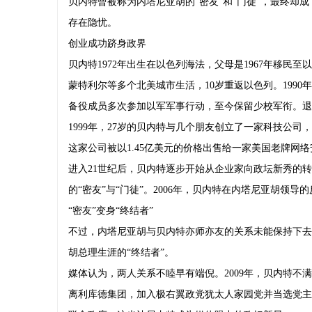
贝内特曾被称为内塔尼亚胡的“密友”和“门徒”，最终却
慧和致辞
Midcap 
存在隐忧。
创业成功跻身政界
贝内特1972年出生在以色列海法，父母是1967年移
蒙特利尔等多个北美城市生活，10岁重返以色列。199
备役成员多次参加以军军事行动，至今保留少校军衔。退
1999年，27岁的贝内特与几个朋友创立了一家科技公司
这家公司被以1.45亿美元的价格出售给一家美国老牌网
进入21世纪后，贝内特逐步开始从企业家向政坛新秀的
的“密友”与“门徒”。2006年，贝内特在内塔尼亚胡领导
“密友”变身“终结者”
不过，内塔尼亚胡与贝内特亦师亦友的关系未能保持下去
胡总理生涯的“终结者”。
媒体认为，两人关系不睦早有端倪。2009年，贝内特不
离利库德集团，加入极右翼政党犹太人家园党并当选党主席